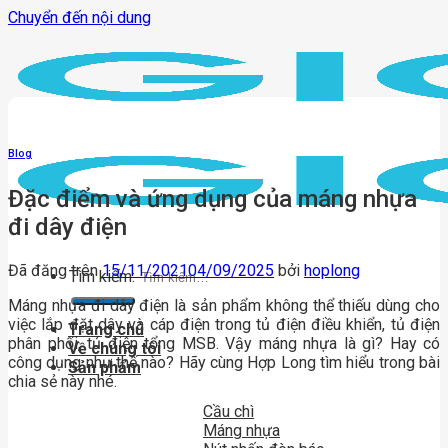
Chuyển đến nội dung
Blog
Đặc điểm và ứng dụng của máng nhựa
đi dây điện
Đã đăng trên
15/11/2021
04/09/2025
bởi
hoplong
Tìm kiếm:
Máng nhựa đi dây điện là sản phẩm không thể thiếu dùng cho
việc lắp đặt dây và cáp điện trong tủ điện điều khiển, tủ điện
Trang chủ
phân phối, tủ điện tổng MSB. Vậy máng nhựa là gì? Hay có
Về chúng tôi
công dụng như thế nào? Hãy cùng Hợp Long tìm hiểu trong bài
Sản phẩm
chia sẻ này nhé.
Cầu chì
Máng nhựa