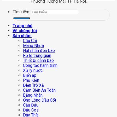
Phường Tương Mai, TP. Hà Nội.
Tìm kiếm:
Trang chủ
Về chúng tôi
Sản phẩm
Cầu Chì
Máng Nhựa
Nút nhấn đèn báo
Rơ le trung gian
Thiết bị cảnh báo
Công tắc hành trình
Xử lý nước
Biến áp
Phụ Kiện
Điện Trở Xả
Cảm Biến An Toàn
Băng Nhãn
Ống Lồng Đầu Cốt
Cầu Đấu
Đầu Cos
Dây Thít