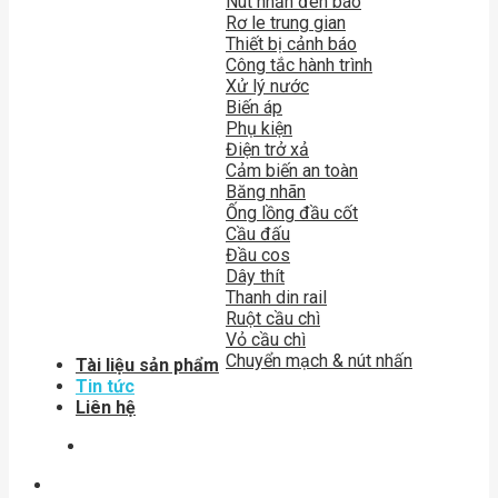
Nút nhấn đèn báo
Rơ le trung gian
Thiết bị cảnh báo
Công tắc hành trình
Xử lý nước
Biến áp
Phụ kiện
Điện trở xả
Cảm biến an toàn
Băng nhãn
Ống lồng đầu cốt
Cầu đấu
Đầu cos
Dây thít
Thanh din rail
Ruột cầu chì
Vỏ cầu chì
Chuyển mạch & nút nhấn
Tài liệu sản phẩm
Tin tức
Liên hệ