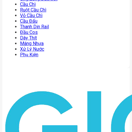
Cầu Chì
Ruột Cầu Chì
Vỏ Cầu Chì
Cầu Đấu
Thanh Din Rail
Đầu Cos
Dây Thít
Máng Nhựa
Xử Lý Nước
Phụ Kiện