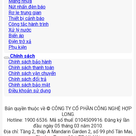
Máng nhựa
Nút nhấn đèn báo
Rơ le trung gian
Thiết bị cảnh báo
Công tắc hành trình
Xử lý nước
Biến áp
Điện trở xả
Phụ kiện
Chính sách
Chính sách bảo hành
Chính sách thanh toán
Chính sách vận chuyển
Chính sách đổi trả
Chính sách bảo mật
Điều khoản sử dụng
Bản quyền thuộc về © CÔNG TY CỔ PHẦN CÔNG NGHỆ HỢP
LONG.
Hotline: 1900 6536. Mã số thuế: 0104509916. Đăng ký lần
đầu: ngày 05 tháng 03 năm 2010.
Địa chỉ: Tầng 2, tháp A Mandarin Garden 2, số 99 phố Tân Mai,