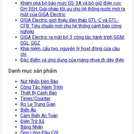
Khám phá bộ báo mức GS-3A và bộ giữ điện cực
GH-3EH: Giải pháp tối ưu cho hệ thống nước mới ra
mắt của GIGA Electric
GIGA Electric giới thiệu đèn tháp GTL-C và GTL-
CFB: Tiêu chuẩn mới cho hệ thống cảnh báo công
nghiệp
GIGA Electric ra mắt bộ 3 công tắc hành trình GGM,
GGL, GGZ
Khái niệm, cấu tạo, nguyên lý hoạt động của cầu
chì
Đặc điểm và ứng dụng của máng nhựa đi dây điện
Danh mục sản phẩm
Nút Nhấn Đèn Báo
Công Tắc Hành Trình
Thiết Bị Cảnh Báo
Timer/counter
Rơ Le Trung Gian
Biến Áp
Cảm Biến An Toàn
Điện Trở Xả
Băng Nhãn
Ống Lồng Đầu Cốt