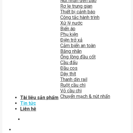
Nút nhấn đèn báo
Rơ le trung gian
Thiết bị cảnh báo
Công tắc hành trình
Xử lý nước
Biến áp
Phụ kiện
Điện trở xả
Cảm biến an toàn
Băng nhãn
Ống lồng đầu cốt
Cầu đấu
Đầu cos
Dây thít
Thanh din rail
Ruột cầu chì
Vỏ cầu chì
Chuyển mạch & nút nhấn
Tài liệu sản phẩm
Tin tức
Liên hệ