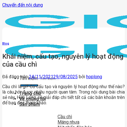
Chuyển đến nội dung
Blog
Khái niệm, cấu tạo, nguyên lý hoạt động
của cầu chì
Đã đăng trên
24/11/2021
29/08/2025
bởi
hoplong
Tìm kiếm:
Cầu chì là gì? Có cấu tạo và nguyên lý hoạt động như thế nào?
là câu hỏi được nhiều người quan tâm. Trong nội dung bài chia
Trang chủ
sẻ này, Hợp Long sẽ giải đáp chi tiết tất cả các băn khoăn trên
Về chúng tôi
để bạn đọc tham khảo.
Sản phẩm
Cầu chì
Máng nhựa