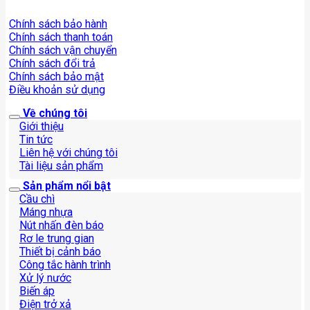
Chính sách bảo hành
Chính sách thanh toán
Chính sách vận chuyển
Chính sách đổi trả
Chính sách bảo mật
Điều khoản sử dụng
Về chúng tôi
Giới thiệu
Tin tức
Liên hệ với chúng tôi
Tài liệu sản phẩm
Sản phẩm nổi bật
Cầu chì
Máng nhựa
Nút nhấn đèn báo
Rơ le trung gian
Thiết bị cảnh báo
Công tắc hành trình
Xử lý nước
Biến áp
Điện trở xả