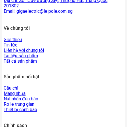
Địa chỉ: Số 1569 đường Siyi, Thượng Hải, Trung Quốc
201802
Email:
gigaelectric@leipole.com.sg
Về chúng tôi
Giới thiệu
Tin tức
Liên hệ với chúng tôi
Tài liệu sản phẩm
Tất cả sản phẩm
Sản phẩm nổi bật
Cầu chì
Máng nhựa
Nút nhấn đèn báo
Rơ le trung gian
Thiết bị cảnh báo
Chính sách