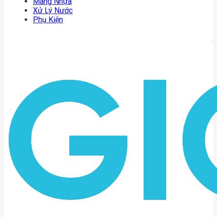
Máng Nhựa
Xử Lý Nước
Phụ Kiện