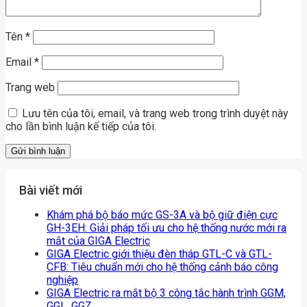
Tên
*
Email
*
Trang web
Lưu tên của tôi, email, và trang web trong trình duyệt này
cho lần bình luận kế tiếp của tôi.
Bài viết mới
Khám phá bộ báo mức GS-3A và bộ giữ điện cực
GH-3EH: Giải pháp tối ưu cho hệ thống nước mới ra
mắt của GIGA Electric
GIGA Electric giới thiệu đèn tháp GTL-C và GTL-
CFB: Tiêu chuẩn mới cho hệ thống cảnh báo công
nghiệp
GIGA Electric ra mắt bộ 3 công tắc hành trình GGM,
GGL, GGZ