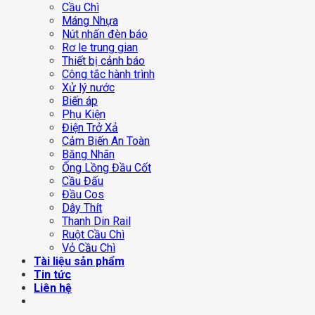
Cầu Chì
Máng Nhựa
Nút nhấn đèn báo
Rơ le trung gian
Thiết bị cảnh báo
Công tắc hành trình
Xử lý nước
Biến áp
Phụ Kiện
Điện Trở Xả
Cảm Biến An Toàn
Băng Nhãn
Ống Lồng Đầu Cốt
Cầu Đấu
Đầu Cos
Dây Thít
Thanh Din Rail
Ruột Cầu Chì
Vỏ Cầu Chì
Tài liệu sản phẩm
Tin tức
Liên hệ