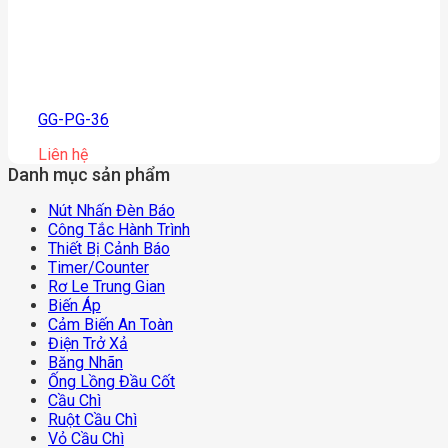
GG-PG-36
Liên hệ
Danh mục sản phẩm
Nút Nhấn Đèn Báo
Công Tắc Hành Trình
Thiết Bị Cảnh Báo
Timer/counter
Rơ Le Trung Gian
Biến Áp
Cảm Biến An Toàn
Điện Trở Xả
Băng Nhãn
Ống Lồng Đầu Cốt
Cầu Chì
Ruột Cầu Chì
Vỏ Cầu Chì