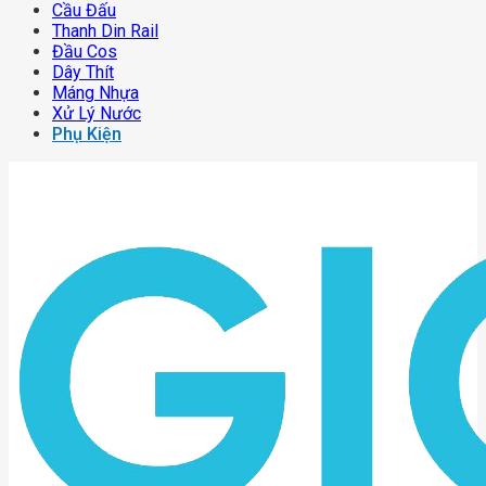
Cầu Đấu
Thanh Din Rail
Đầu Cos
Dây Thít
Máng Nhựa
Xử Lý Nước
Phụ Kiện