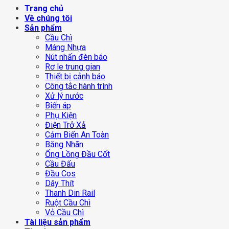
Trang chủ
Về chúng tôi
Sản phẩm
Cầu Chì
Máng Nhựa
Nút nhấn đèn báo
Rơ le trung gian
Thiết bị cảnh báo
Công tắc hành trình
Xử lý nước
Biến áp
Phụ Kiện
Điện Trở Xả
Cảm Biến An Toàn
Băng Nhãn
Ống Lồng Đầu Cốt
Cầu Đấu
Đầu Cos
Dây Thít
Thanh Din Rail
Ruột Cầu Chì
Vỏ Cầu Chì
Tài liệu sản phẩm