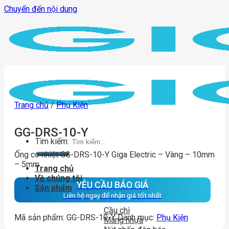
Chuyển đến nội dung
Trang chủ
/
Phụ Kiện
GG-DRS-10-Y
Tìm kiếm:
Ống co nhiệt GG-DRS-10-Y Giga Electric – Vàng – 10mm
– 5mm
Trang chủ
Về chúng tôi
YÊU CẦU BÁO GIÁ
Sản phẩm
Liên hệ ngay để nhận giá tốt nhất
Cầu chì
Mã sản phẩm:
GG-DRS-10-Y
Danh mục:
Phụ Kiện
Máng nhựa