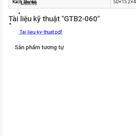
Kích thước
50×15.2×
Liên hệ
Tài liệu kỹ thuật "GTB2-060"
Tai-lieu-ky-thuat.pdf
Sản phẩm tương tự