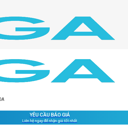
0A
YÊU CẦU BÁO GIÁ
Liên hệ ngay để nhận giá tốt nhất