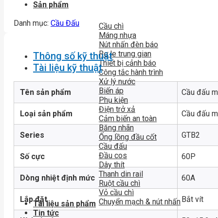
Sản phẩm
Danh mục:
Cầu Đấu
Cầu chì
Máng nhựa
Nút nhấn đèn báo
Rơ le trung gian
Thông số kỹ thuật
Thiết bị cảnh báo
Tài liệu kỹ thuật
Công tắc hành trình
Xử lý nước
Biến áp
Tên sản phẩm
Cầu đấu mắ
Phụ kiện
Điện trở xả
Loại sản phẩm
Cầu đấu m
Cảm biến an toàn
Băng nhãn
Series
GTB2
Ống lồng đầu cốt
Cầu đấu
Đầu cos
Số cực
60P
Dây thít
Thanh din rail
Dòng nhiệt định mức
60A
Ruột cầu chì
Vỏ cầu chì
Lắp đặt
Bắt vít
Chuyển mạch & nút nhấn
Tài liệu sản phẩm
Tin tức