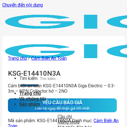
Chuyển đến nội dung
Trang chủ
/
Cảm Biến An Toàn
KSG-E14410N3A
Tìm kiếm:
Cảm biến an toàn KSG-E14410N3A Giga Electric – 0.3-
3m – NPN Collector hở – 2NO
Trang chủ
Về chúng tôi
YÊU CẦU BÁO GIÁ
Sản phẩm
Liên hệ ngay để nhận giá tốt nhất
Cầu chì
Mã sản phẩm:
KSG-E14410N3A
Danh mục:
Cảm Biến An
Máng nhựa
Toàn