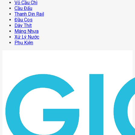
Vỏ Cầu Chì
Cầu Đấu
Thanh Din Rail
Đầu Cos
Dây Thít
Máng Nhựa
Xử Lý Nước
Phụ Kiện