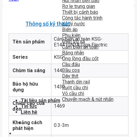
Nút nhấn đèn báo
Rơ le trung gian
Thiết bị cảnh báo
Công tắc hành trình
Thông số kỹ thuật
Xử lý nước
Biến áp
Phụ kiện
Cảm biến an toàn KSG-
Điện trở xả
Tên sản phẩm
E14410N3A Giga Electric
Cảm biến an toàn
Băng nhãn
Series
KSG
Ống lồng đầu cốt
Cầu đấu
Đầu cos
Chùm tia sáng
144
Dây thít
Thanh din rail
Bảo hộ hữu
1430
Ruột cầu chì
dụng
Vỏ cầu chì
Chuyển mạch & nút nhấn
Tài liệu sản phẩm
Chiều cao của
1469
Tin tức
đèn
Liên hệ
Khoảng cách
0.3-3m
phát hiện