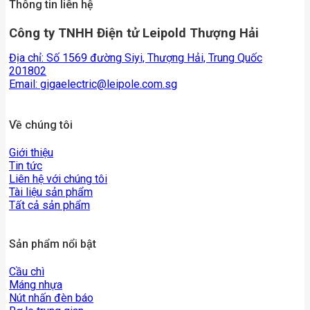
Thông tin liên hệ
Công ty TNHH Điện tử Leipold Thượng Hải
Địa chỉ: Số 1569 đường Siyi, Thượng Hải, Trung Quốc
201802
Email:
gigaelectric@leipole.com.sg
Về chúng tôi
Giới thiệu
Tin tức
Liên hệ với chúng tôi
Tài liệu sản phẩm
Tất cả sản phẩm
Sản phẩm nổi bật
Cầu chì
Máng nhựa
Nút nhấn đèn báo