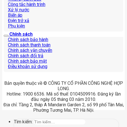
Công tắc hành trình
Xử lý nước
Biến áp
Điện trở xả
Phụ kiện
Chính sách
Chính sách bảo hành
Chính sách thanh toán
Chính sách vận chuyển
Chính sách đổi trả
Chính sách bảo mật
Điều khoản sử dụng
Bản quyền thuộc về © CÔNG TY CỔ PHẦN CÔNG NGHỆ HỢP
LONG.
Hotline: 1900 6536. Mã số thuế: 0104509916. Đăng ký lần
đầu: ngày 05 tháng 03 năm 2010.
Địa chỉ: Tầng 2, tháp A Mandarin Garden 2, số 99 phố Tân Mai,
Phường Tương Mai, TP. Hà Nội.
Tìm kiếm: