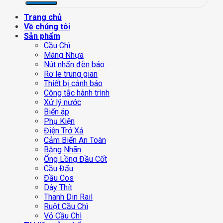
Trang chủ
Về chúng tôi
Sản phẩm
Cầu Chì
Máng Nhựa
Nút nhấn đèn báo
Rơ le trung gian
Thiết bị cảnh báo
Công tắc hành trình
Xử lý nước
Biến áp
Phụ Kiện
Điện Trở Xả
Cảm Biến An Toàn
Băng Nhãn
Ống Lồng Đầu Cốt
Cầu Đấu
Đầu Cos
Dây Thít
Thanh Din Rail
Ruột Cầu Chì
Vỏ Cầu Chì