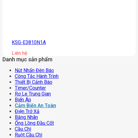
KSG-E3810N1A
Liên hệ
Danh mục sản phẩm
Nút Nhấn Đèn Báo
Công Tắc Hành Trình
Thiết Bị Cảnh Báo
Timer/counter
Rơ Le Trung Gian
Biến Áp
Cảm Biến An Toàn
Điện Trở Xả
Băng Nhãn
Ống Lồng Đầu Cốt
Cầu Chì
Ruột Cầu Chì