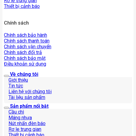
Rơ le trung gian
Thiết bị cảnh báo
Chính sách
Chính sách bảo hành
Chính sách thanh toán
Chính sách vận chuyển
Chính sách đổi trả
Chính sách bảo mật
Điều khoản sử dụng
Về chúng tôi
Giới thiệu
Tin tức
Liên hệ với chúng tôi
Tài liệu sản phẩm
Sản phẩm nổi bật
Cầu chì
Máng nhựa
Nút nhấn đèn báo
Rơ le trung gian
Thiết bị cảnh báo