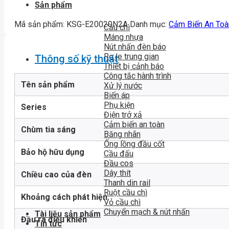
Sản phẩm
Mã sản phẩm:
KSG-E20020N2A
Danh mục:
Cảm Biến An Toà
Cầu chì
Máng nhựa
Nút nhấn đèn báo
Rơ le trung gian
Thông số kỹ thuật
Thiết bị cảnh báo
Công tắc hành trình
Tên sản phẩm
Xử lý nước
Biến áp
Phụ kiện
Series
Điện trở xả
Cảm biến an toàn
Chùm tia sáng
Băng nhãn
Ống lồng đầu cốt
Bảo hộ hữu dụng
Cầu đấu
Đầu cos
Dây thít
Chiều cao của đèn
Thanh din rail
Ruột cầu chì
Khoảng cách phát hiện
Vỏ cầu chì
Chuyển mạch & nút nhấn
Tài liệu sản phẩm
Đầu ra điều khiển
Tin tức