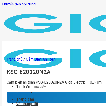
Chuyển đến nội dung
Trang chủ
/
Cảm Biến An Toàn
KSG-E20020N2A
Cảm biến an toàn KSG-E20020N2A Giga Electric – 0.3-3m –
Tìm kiếm:
Trang chủ
Về chúng tôi