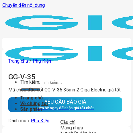
Chuyển đến nội dung
Trang chủ
/
Phụ Kiện
GG-V-35
Tìm kiếm:
Mũ chụp đầu cốt GG-V-35 35mm2 Giga Electric giá tốt
Trang chủ
YÊU CẦU BÁO GIÁ
Về chúng tôi
Liên hệ ngay để nhận giá tốt nhất
Sản phẩm
Danh mục:
Phụ Kiện
Cầu chì
Máng nhựa