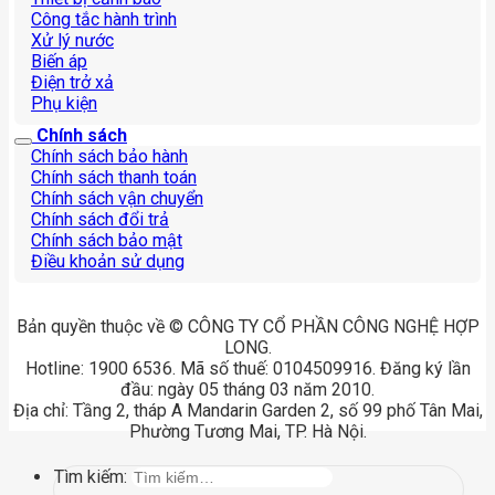
Công tắc hành trình
Xử lý nước
Biến áp
Điện trở xả
Phụ kiện
Chính sách
Chính sách bảo hành
Chính sách thanh toán
Chính sách vận chuyển
Chính sách đổi trả
Chính sách bảo mật
Điều khoản sử dụng
Bản quyền thuộc về © CÔNG TY CỔ PHẦN CÔNG NGHỆ HỢP
LONG.
Hotline: 1900 6536. Mã số thuế: 0104509916. Đăng ký lần
đầu: ngày 05 tháng 03 năm 2010.
Địa chỉ: Tầng 2, tháp A Mandarin Garden 2, số 99 phố Tân Mai,
Phường Tương Mai, TP. Hà Nội.
Tìm kiếm: