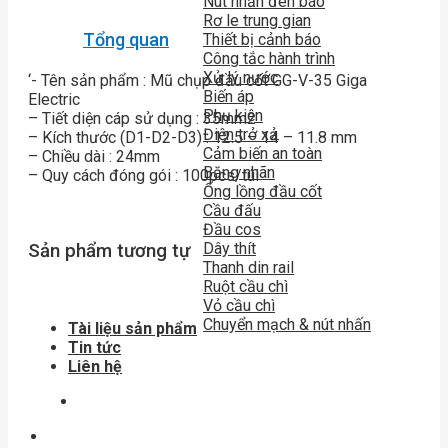
Nút nhấn đèn báo
Rơ le trung gian
Tổng quan
Thiết bị cảnh báo
Công tắc hành trình
Xử lý nước
‘- Tên sản phẩm : Mũ chụp đầu cốt GG-V-35 Giga
Biến áp
Electric
Phụ kiện
– Tiết diện cáp sử dụng : 35mm2
Điện trở xả
– Kích thước (D1-D2-D3) : 12.5 – 14 – 11.8 mm
Cảm biến an toàn
– Chiều dài : 24mm
Băng nhãn
– Quy cách đóng gói : 100pcs/túi
Ống lồng đầu cốt
Cầu đấu
Đầu cos
Dây thít
Sản phẩm tương tự
Thanh din rail
Ruột cầu chì
Vỏ cầu chì
Chuyển mạch & nút nhấn
Tài liệu sản phẩm
Tin tức
Liên hệ