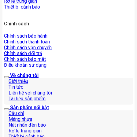
Rơ le trung gian
Thiết bị cảnh báo
Chính sách
Chính sách bảo hành
Chính sách thanh toán
Chính sách vận chuyển
Chính sách đổi trả
Chính sách bảo mật
Điều khoản sử dụng
Về chúng tôi
Giới thiệu
Tin tức
Liên hệ với chúng tôi
Tài liệu sản phẩm
Sản phẩm nổi bật
Cầu chì
Máng nhựa
Nút nhấn đèn báo
Rơ le trung gian
Thiết bị cảnh báo