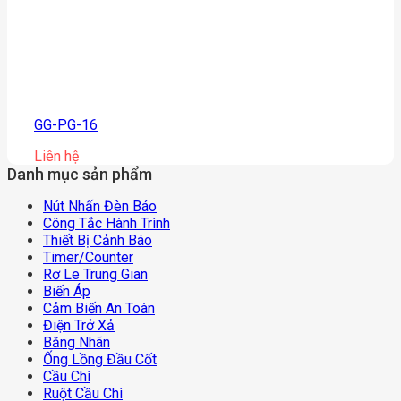
GG-PG-16
Liên hệ
Danh mục sản phẩm
Nút Nhấn Đèn Báo
Công Tắc Hành Trình
Thiết Bị Cảnh Báo
Timer/counter
Rơ Le Trung Gian
Biến Áp
Cảm Biến An Toàn
Điện Trở Xả
Băng Nhãn
Ống Lồng Đầu Cốt
Cầu Chì
Ruột Cầu Chì