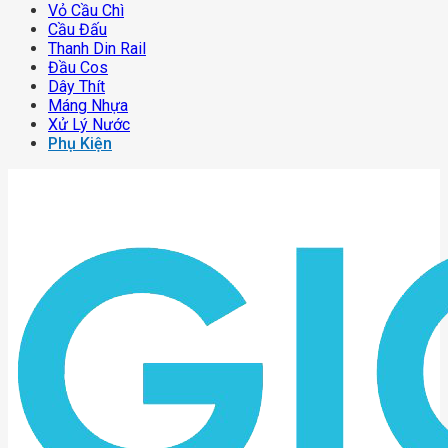
Vỏ Cầu Chì
Cầu Đấu
Thanh Din Rail
Đầu Cos
Dây Thít
Máng Nhựa
Xử Lý Nước
Phụ Kiện