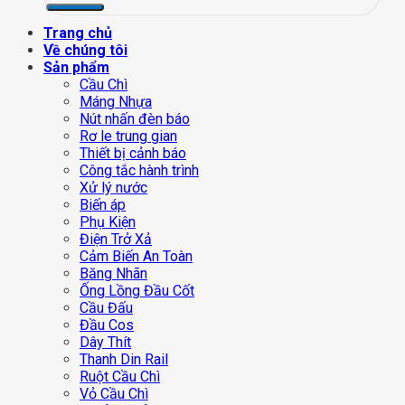
Trang chủ
Về chúng tôi
Sản phẩm
Cầu Chì
Máng Nhựa
Nút nhấn đèn báo
Rơ le trung gian
Thiết bị cảnh báo
Công tắc hành trình
Xử lý nước
Biến áp
Phụ Kiện
Điện Trở Xả
Cảm Biến An Toàn
Băng Nhãn
Ống Lồng Đầu Cốt
Cầu Đấu
Đầu Cos
Dây Thít
Thanh Din Rail
Ruột Cầu Chì
Vỏ Cầu Chì